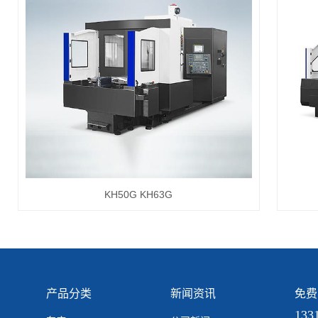
KH50G KH63G
产品分类
新闻资讯
免费
133