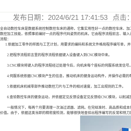
发布日期：
2024/6/21 17:41:53
点击
405
全自动数控车床是数据系统控制数控车床的通称，它集实用性好一点的数控车床、加
数控加工技能，依照事前编好一点的程序代码姿势的机床。它由程序流程前言、输入
流程：
1.依据加工零件的样图与工艺计划，用要求的编码和系统文件格局程序编写单，并
2.把程序流程前言里的程序流程依据键入设备键入到CNC模块中来。
3.CNC模块将键入的程序流程经过处理今后，向机床每个座标的伺服系统发信号
4.伺服系统依据CNC模块产生的信息，推动机床的健身运动构件，并操作必需的
5.依据机床机械零部件推动数控刀片与工件的相对速度，加工出规则的工件。
6.查验数控车床的健身运动，并依据定见反馈设备定见反馈给CNC模块，以削减
一般情况下，每两个月要清理一次油过滤器、滤网。在完结准时、高品质和成本低
价值。由于，依据这类当即的精密度检测，能够很快地查验出程序编写的反常和铣刀