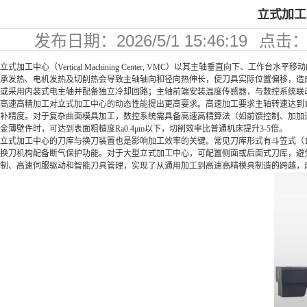
立式加工
发布日期：
2026/5/1 15:46:19
点击
73
立式加工中心（Vertical Machining Center, VMC）以其主轴垂
承发热、电机发热及切削热会导致主轴轴向和径向热伸长，使刀具实际位置偏移，造
或采用内装式电主轴并配备独立冷却回路；主轴前端安装温度传感器，与数控系统联
高速高精加工对立式加工中心的动态性能提出更高要求。高速加工要求主轴转速达到15000
补精度。对于复杂曲面模具加工，数控系统需具备高速高精算法（如前馈控制、加加速
金薄壁件时，可达到表面粗糙度Ra0.4μm以下，切削效率比普通机床提升3-5倍。
立式加工中心的刀库与换刀装置也是影响加工效率的关键。常见刀库形式有斗笠式（16-
换刀机构配备断气保护功能。对于大型立式加工中心，可配置侧面或后面式刀库，避
制、高速伺服驱动和智能刀具管理，实现了从通用加工到高速高精模具制造的跨越，