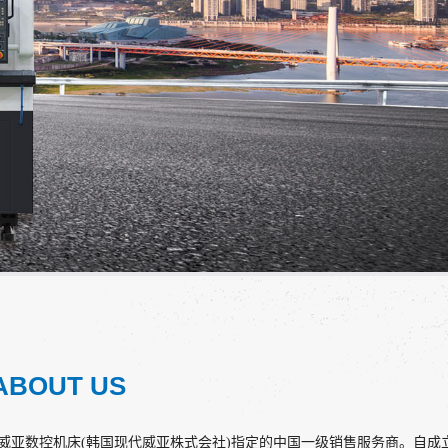
OUT US
代威亚数控机床(韩国现代威亚株式会社)指定的中国一级销售服务商。自成