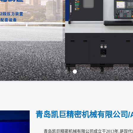
青岛凯巨精密机械有限公司/AB
青岛凯巨精密机械有限公司成立于2013年,是现