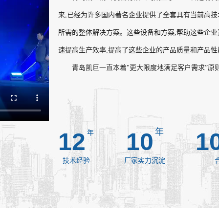
来,已经为许多国内著名企业提供了全套具有当前高技
所需的整体解决方案。这些设备和方案,帮助这些企业
速提高生产效率,提高了这些企业的产品质量和产品性
青岛凯巨一直本着"更大限度地满足客户需求”原
年
12
10
1
年
技术经验
厂家实力沉淀