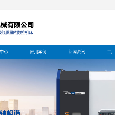
中心
应用案例
新闻资讯
工
车床
应用案例
公司新闻
加工中心
行业资讯
加工中心
常见问题