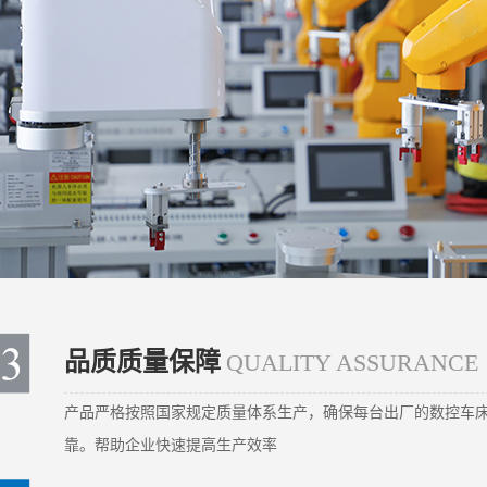
品质质量保障
QUALITY ASSURANCE
产品严格按照国家规定质量体系生产，确保每台出厂的数控车
靠。帮助企业快速提高生产效率