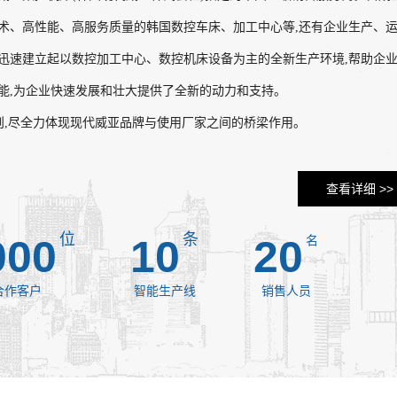
术、高性能、高服务质量的韩国数控车床、加工中心等,还有企业生产、
迅速建立起以数控加工中心、数控机床设备为主的全新生产环境,帮助企
能,为企业快速发展和壮大提供了全新的动力和支持。
则,尽全力体现现代威亚品牌与使用厂家之间的桥梁作用。
查看详细 >>
位
条
000
10
20
名
合作客户
智能生产线
销售人员