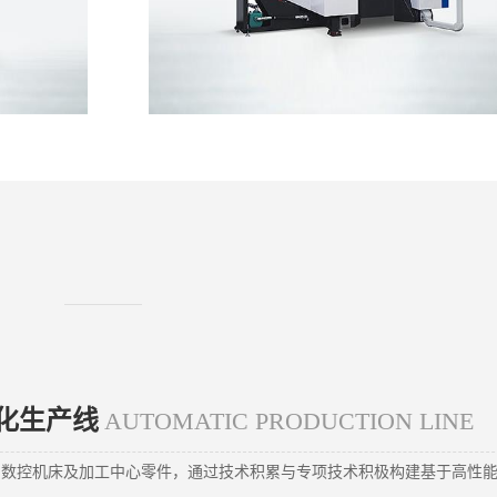
化生产线
AUTOMATIC PRODUCTION LINE
产数控机床及加工中心零件，通过技术积累与专项技术积极构建基于高性